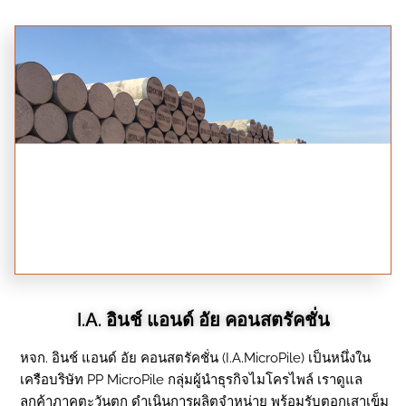
I.A. อินช์ แอนด์ อัย คอนสตรัคชั่น
หจก. อินช์ แอนด์ อัย คอนสตรัคชั่น (I.A.MicroPile) เป็นหนึ่งใน
เครือบริษัท PP MicroPile กลุ่มผู้นำธุรกิจไมโครไพล์ เราดูแล
ลูกค้าภาคตะวันตก ดำเนินการผลิตจำหน่าย พร้อมรับตอกเสาเข็ม