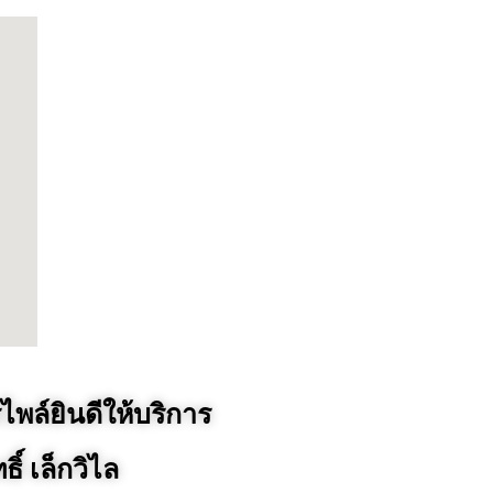
พล์ยินดีให้บริการ
ิ์ เล็กวิไล