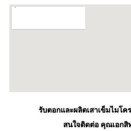
รับตอกและผลิตเสาเข็มไมโครไ
สนใจติดต่อ คุณเอกสิทธ